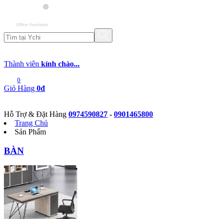
Thành viên
kính chào...
0
Giỏ Hàng
0đ
Hỗ Trợ & Đặt Hàng
0974590827
-
0901465800
Trang Chủ
Sản Phẩm
BÀN