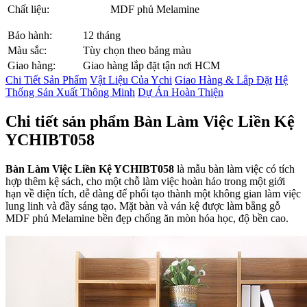
Chất liệu:
MDF phủ Melamine
Bảo hành:
12 tháng
Màu sắc:
Tùy chọn theo bảng màu
Giao hàng:
Giao hàng lắp đặt tận nơi HCM
Chi Tiết Sản Phẩm
Vật Liệu Của Ychi
Giao Hàng & Lắp Đặt
Hệ
Thống Sản Xuất Thông Minh
Dự Án Hoàn Thiện
Chi tiết sản phẩm Bàn Làm Việc Liền Kệ
YCHIBT058
Bàn Làm Việc Liền Kệ YCHIBT058
là mẫu bàn làm việc có tích
hợp thêm kệ sách, cho một chỗ làm việc hoàn hảo trong một giới
hạn về diện tích, dễ dàng để phối tạo thành một không gian làm việc
lung linh và đầy sáng tạo. Mặt bàn và ván kệ được làm bằng gỗ
MDF phủ Melamine bền đẹp chống ăn mòn hóa học, độ bền cao.