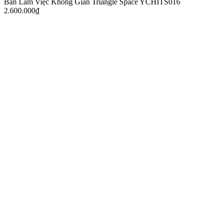
Bàn Làm Việc Không Gian Triangle Space YCHITS016
2.600.000
₫