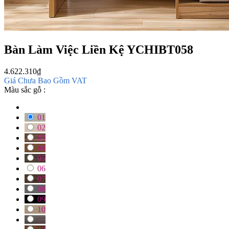
Bàn Làm Việc Liền Kệ YCHIBT058
4.622.310
₫
Giá Chưa Bao Gồm VAT
Màu sắc gỗ :
01
02
03
04
05
06
07
08
09
10
11