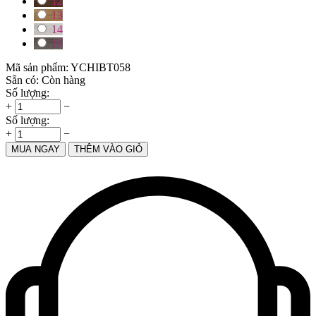
12
13
14
15
Mã sản phẩm:
YCHIBT058
Sẵn có:
Còn hàng
Số lượng:
+
−
Số lượng:
+
−
MUA NGAY
THÊM VÀO GIỎ