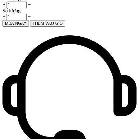
+
−
Số lượng:
+
−
MUA NGAY
THÊM VÀO GIỎ