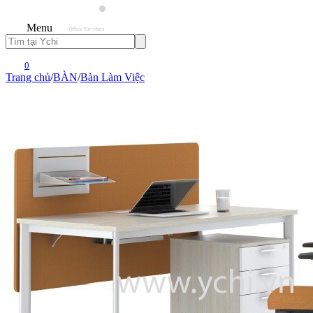
Menu
0
Trang chủ
/
BÀN
/
Bàn Làm Việc