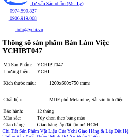
Tư vấn Sản phẩm (Ms. Ly)
0974.590.827
0906.919.068
info@ychi.vn
Thông số sản phẩm Bàn Làm Việc
YCHIBT047
Mã Sản Phẩm:
YCHIBT047
Thương hiệu:
YCHI
Kích thước mẫu:
1200x600x750 (mm)
Chất liệu:
MDF phủ Melamine, Sắt sơn tĩnh điện
Bảo hành:
12 tháng
Màu sắc:
Tùy chọn theo bảng màu
Giao hàng:
Giao hàng lắp đặt tận nơi HCM
Chi Tiết Sản Phẩm
Vật Liệu Của Ychi
Giao Hàng & Lắp Đặt
Hệ
Thống Sản Xuất Thông Minh
Dự Án Hoàn Thiện