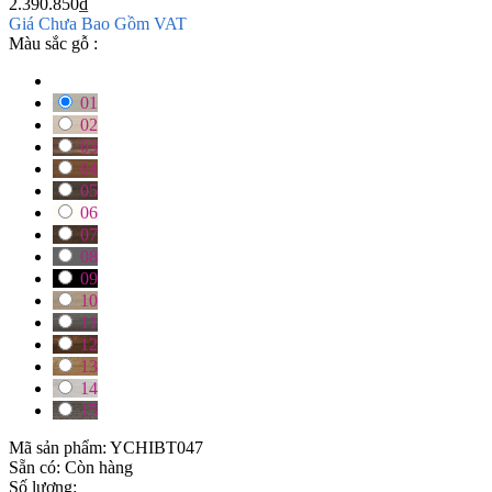
2.390.850
₫
Giá Chưa Bao Gồm VAT
Màu sắc gỗ :
01
02
03
04
05
06
07
08
09
10
11
12
13
14
15
Mã sản phẩm:
YCHIBT047
Sẵn có:
Còn hàng
Số lượng: