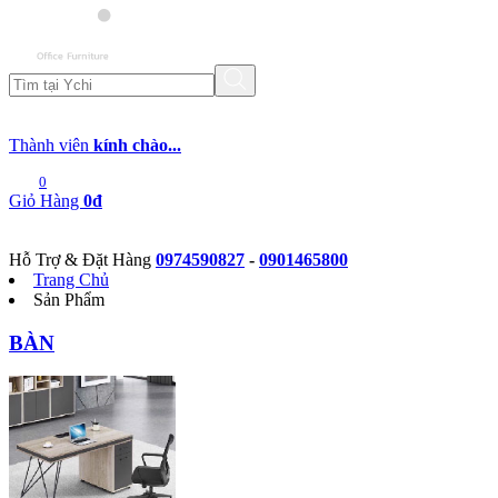
Thành viên
kính chào...
0
Giỏ Hàng
0đ
Hỗ Trợ & Đặt Hàng
0974590827
-
0901465800
Trang Chủ
Sản Phẩm
BÀN