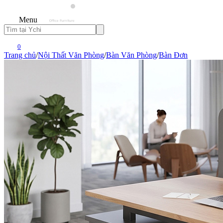
Menu
0
Trang chủ
/
Nội Thất Văn Phòng
/
Bàn Văn Phòng
/
Bàn Đơn