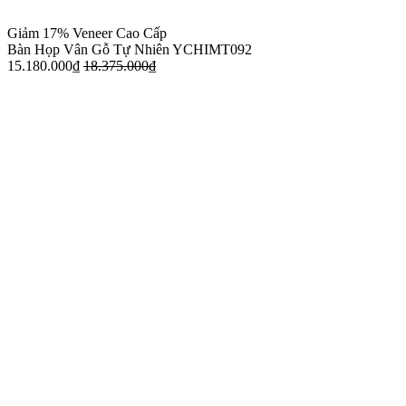
Giảm 17%
Veneer Cao Cấp
Bàn Họp Vân Gỗ Tự Nhiên YCHIMT092
15.180.000
₫
18.375.000
₫