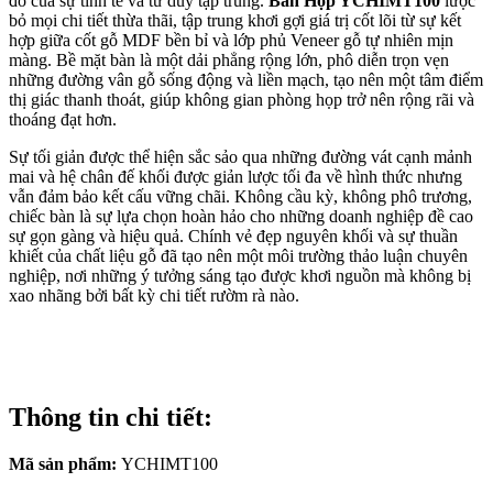
đo của sự tinh tế và tư duy tập trung.
Bàn Họp YCHIMT100
lược
bỏ mọi chi tiết thừa thãi, tập trung khơi gợi giá trị cốt lõi từ sự kết
hợp giữa cốt gỗ MDF bền bỉ và lớp phủ Veneer gỗ tự nhiên mịn
màng. Bề mặt bàn là một dải phẳng rộng lớn, phô diễn trọn vẹn
những đường vân gỗ sống động và liền mạch, tạo nên một tâm điểm
thị giác thanh thoát, giúp không gian phòng họp trở nên rộng rãi và
thoáng đạt hơn.
Sự tối giản được thể hiện sắc sảo qua những đường vát cạnh mảnh
mai và hệ chân đế khối được giản lược tối đa về hình thức nhưng
vẫn đảm bảo kết cấu vững chãi. Không cầu kỳ, không phô trương,
chiếc bàn là sự lựa chọn hoàn hảo cho những doanh nghiệp đề cao
sự gọn gàng và hiệu quả. Chính vẻ đẹp nguyên khối và sự thuần
khiết của chất liệu gỗ đã tạo nên một môi trường thảo luận chuyên
nghiệp, nơi những ý tưởng sáng tạo được khơi nguồn mà không bị
xao nhãng bởi bất kỳ chi tiết rườm rà nào.
Thông tin chi tiết:
Mã sản phẩm:
YCHIMT100