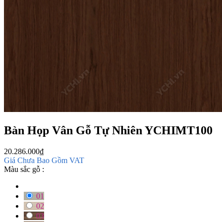
Bàn Họp Vân Gỗ Tự Nhiên YCHIMT100
20.286.000
₫
Giá Chưa Bao Gồm VAT
Màu sắc gỗ :
01
02
03