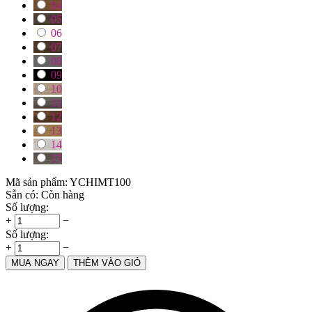
04
05
06
07
08
09
10
11
12
13
14
15
Mã sản phẩm:
YCHIMT100
Sẵn có:
Còn hàng
Số lượng:
+
−
Số lượng:
+
−
MUA NGAY
THÊM VÀO GIỎ