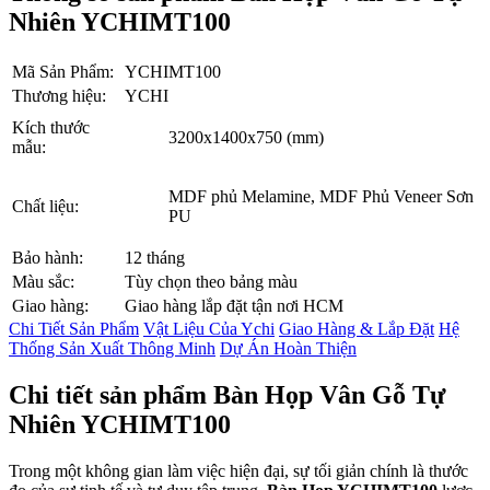
Nhiên YCHIMT100
Mã Sản Phẩm:
YCHIMT100
Thương hiệu:
YCHI
Kích thước
3200x1400x750 (mm)
mẫu:
MDF phủ Melamine, MDF Phủ Veneer Sơn
Chất liệu:
PU
Bảo hành:
12 tháng
Màu sắc:
Tùy chọn theo bảng màu
Giao hàng:
Giao hàng lắp đặt tận nơi HCM
Chi Tiết Sản Phẩm
Vật Liệu Của Ychi
Giao Hàng & Lắp Đặt
Hệ
Thống Sản Xuất Thông Minh
Dự Án Hoàn Thiện
Chi tiết sản phẩm Bàn Họp Vân Gỗ Tự
Nhiên YCHIMT100
Trong một không gian làm việc hiện đại, sự tối giản chính là thước